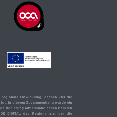
regionale Entwicklung, dessen Ziel die
 ist. In diesem Zusammenhang wurde ein
-Positionierung auf ausländischen Märkten
NDE DIGITAL des Regionalrats, der die