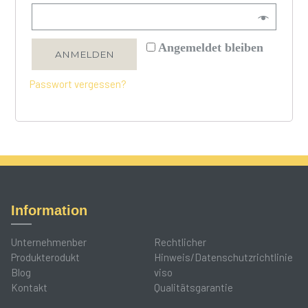
Angemeldet bleiben
ANMELDEN
Passwort vergessen?
Information
Unternehmenber
Rechtlicher
Produkterodukt
Hinweis/Datenschutzrichtlinie
Blog
viso
Kontakt
Qualitätsgarantie