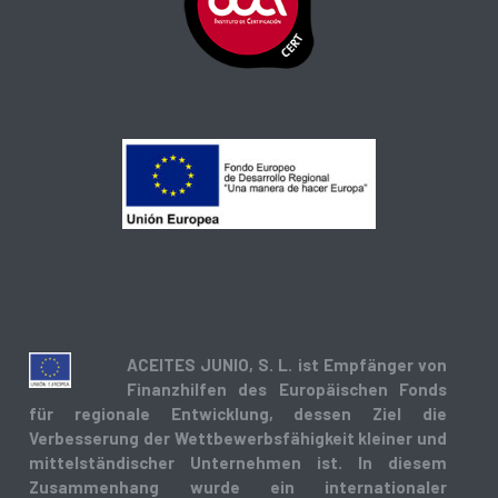
ACEITES JUNIO, S. L. ist Empfänger von
Finanzhilfen des Europäischen Fonds
für regionale Entwicklung, dessen Ziel die
Verbesserung der Wettbewerbsfähigkeit kleiner und
mittelständischer Unternehmen ist. In diesem
Zusammenhang wurde ein internationaler